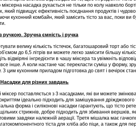
ю міксерна насадка рухається не тільки по колу навколо борті
х, який підвищує ефективність поєднання продуктів і чудово
ючи кухонний комбайн, який замісить тісто за вас, поки ви б
ти.
з ручкою. Зручна ємність і ручка
вати велику кількість тістечок, багатошаровий торт або тіс
б'ємом до 6,5 літрів ви можете легко замісити більшу кількі
ть відміряні інгредієнти в чашу міксера та увімкніть відпо
 все інше. А коли настане час перекласти суміш у форму, зр
. З цим кухонним приладом підготовка до свят і вечірок ст
. Насадки для різних завдань
іксер поставляється з 3 насадками, які ви можете змінюват
окриттям ідеально підходить для замішування дріжджового ті
іальна форма і силіконові насадки гарантують, що тісто рет
щільних стрижнів, добре підходить для збивання вершків, яєч
товими завдяки належній аерації. Третя мішалка має гачкоп
гатокомпонентного тіста для хліба або піци, а також для п