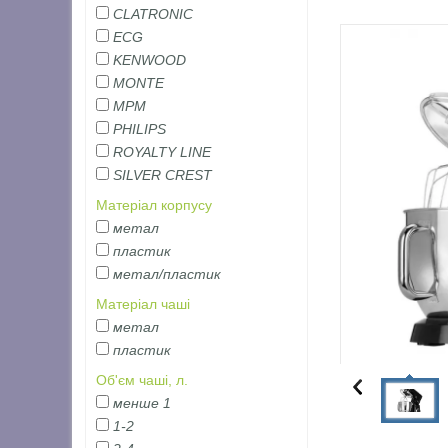
CLATRONIC
ECG
KENWOOD
MONTE
MPM
PHILIPS
ROYALTY LINE
SILVER CREST
Матеріал корпусу
метал
пластик
метал/пластик
Матеріал чаші
метал
пластик
Об'єм чаші, л.
менше 1
1-2