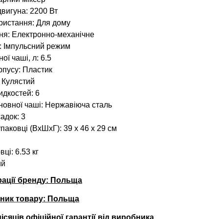
двигуна: 2200 Вт
ристання: Для дому
ня: Електронно-механічне
: Імпульсний режим
ої чаші, л: 6.5
рпусу: Пластик
: Кулястий
идкостей: 6
новної чаші: Нержавіюча сталь
садок: 3
паковці (ВхШхГ): 39 x 46 x 29 см
вці: 6.53 кг
ий
рації бренду: Польща
бник товару: Польща
місяців офіційної гарантії від виробника