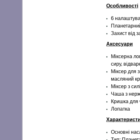
Особливості
6 налаштува
Планетарний
Захист від з
Аксесуари
Міксерна ло
сиру, відвар
Міксер для з
масляний кр
Міксер з сил
Чаша з нержа
Кришка для 
Лопатка
Характерист
Основні наса
Тип: Планет