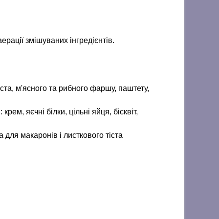
рації змішуваних інгредієнтів.
ста, м'ясного та рибного фаршу, паштету,
рем, яєчні білки, цільні яйця, бісквіт,
 для макаронів і листкового тіста