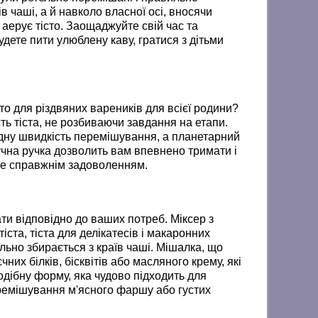
в чаші, а й навколо власної осі, вносячи
 аерує тісто. Заощаджуйте свій час та
удете пити улюблену каву, гратися з дітьми
то для різдвяних вареників для всієї родини?
сть тіста, не розбиваючи завдання на етапи.
відну швидкість перемішування, а планетарний
учна ручка дозволить вам впевнено тримати і
ане справжнім задоволенням.
и відповідно до ваших потреб. Міксер з
ста, тіста для делікатесів і макаронних
ельно збирається з країв чаші. Мішалка, що
них білків, бісквітів або масляного крему, які
одібну форму, яка чудово підходить для
еремішування м'ясного фаршу або густих