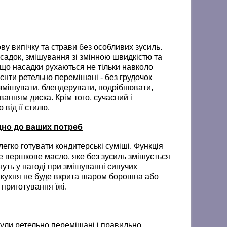
 випічку та страви без особливих зусиль.
асадок, змішування зі змінною швидкістю та
 що насадки рухаються не тільки навколо
ієнти ретельно перемішані - без грудочок
змішувати, блендерувати, подрібнювати,
ванням диска. Крім того, сучасний і
від її стилю.
дно до ваших потреб
гко готувати кондитерські суміші. Функція
не вершкове масло, яке без зусиль змішується
нуть у нагоді при змішуванні сипучих
а кухня не буде вкрита шаром борошна або
 приготування їжі.
були ретельно перемішані і правильно