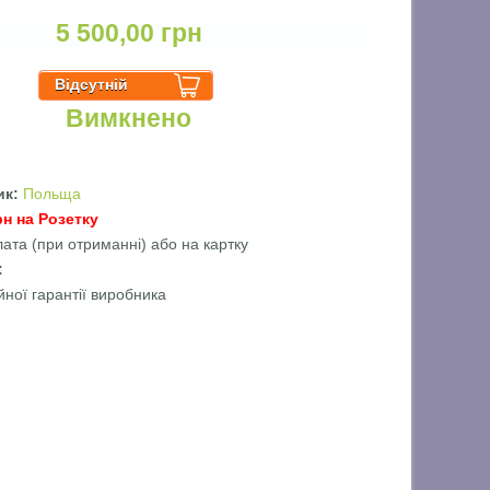
5 500,00 грн
Вимкнено
ик:
Польща
рн на Розетку
лата (при отриманні) або на картку
ї:
йної гарантії виробника