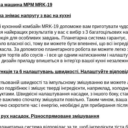
на машина MPM MRK-19
ка знімає напругу з вас на кухні
ухонний комбайн MRK-19 допоможе вам приготувати чудову
я найкращих результатів у вас є вибір з 3 багатоцільових н
кція для особливих завдань. Планетарна система гарантує,
оло власної осі, тому ви можете бути впевнені, що всі інгред
асла. За допомогою планетарного робота ви можете легко 
для тортів або соусів - і все це одним натисканням і налашту
дизайн приладу впишеться в інтер'єр вашої кухні незалежно 
нкція та 6 налаштувань швидкості. Налаштуйте відпові
ьованій швидкості та імпульсному змішуванню ви можете ле
во подрібнює і змішує тверді інгредієнти, наприклад, холод
уктами. Швидкісні налаштування насадки, з іншого боку, ста
 де важливо спочатку змішувати повільно. Таким чином, ваш
ачно скоротите час і енергію, необхідні для прибирання після
рух насадок. Різноспрямоване змішування
анетарна система відповідає за те, щоб інгредієнти тіста 