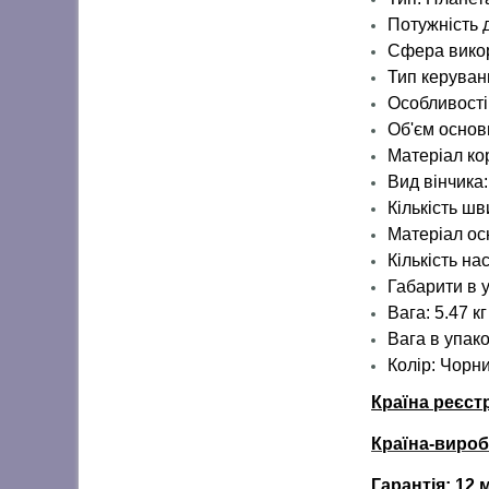
Потужність 
Сфера вико
Тип керуван
Особливості
Об'єм основн
Матеріал ко
Вид вінчика
Кількість шв
Матеріал ос
Кількість на
Габарити в у
Вага: 5.47 кг
Вага в упако
Колір: Чорн
Країна реєст
Країна-виро
Гарантія:
12 