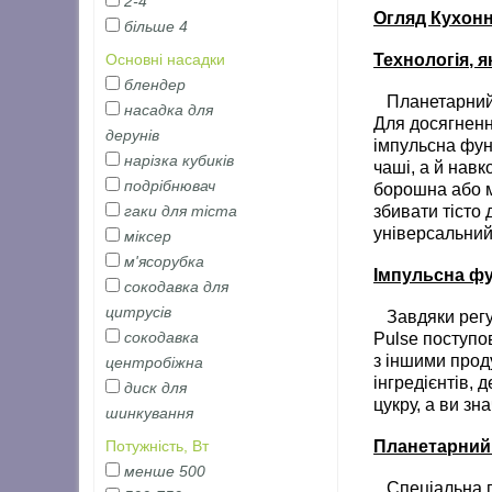
2-4
Огляд Кухон
більше 4
Технологія, я
Основні насадки
блендер
Планетарний к
насадка для
Для досягненн
дерунів
імпульсна фун
нарізка кубиків
чаші, а й навк
подрібнювач
борошна або м
збивати тісто 
гаки для тіста
універсальний 
міксер
м'ясорубка
Імпульсна фу
сокодавка для
цитрусів
Завдяки регул
сокодавка
Pulse поступо
з іншими прод
центробіжна
інгредієнтів,
диск для
цукру, а ви зн
шинкування
Планетарний 
Потужність, Вт
менше 500
Спеціальна пл