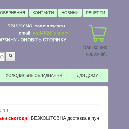
ПОВЕРНЕННЯ
КОНТАКТИ
НОВИНИ
РЕЦЕПТИ
ПРАЦЮЄМО:
пн-нд:10.00-19год.
email:
agd482@ukr.net
РЗИНУ - ОНОВІТЬ СТОРІНКУ
Ваш кошик
порожній.
Пошук
ХОЛОДИЛЬНЕ ОБЛАДНАННЯ
ДЛЯ ДОМУ
-19
огодні
, БЕЗКОШТОВНА доставка в пункти видачі Розетка ( тов