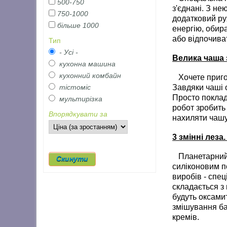
500-750
з'єднані. З не
750-1000
додатковий ру
більше 1000
енергію, обира
або відпочива
Тип
- Усі -
Велика чаша 
кухонна машина
кухонний комбайн
Хочете приготу
Завдяки чаші о
тістоміс
Просто покладі
мультирізка
робот зробить
Впорядкувати за
нахиляти чашу
3 змінні леза
Планетарний м
силіконовим п
виробів - спец
складається з 
будуть оксами
змішування ба
кремів.