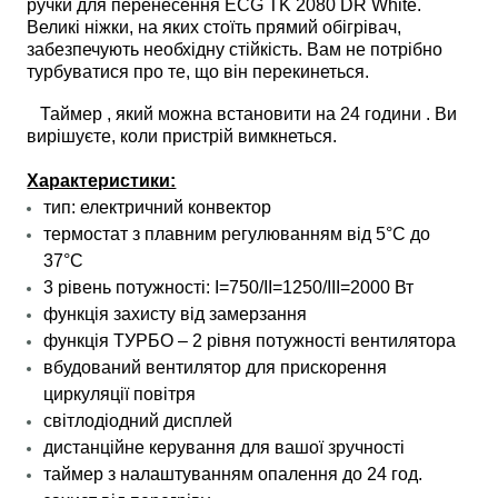
ручки для перенесення ECG TK 2080 DR White.
Великі ніжки, на яких стоїть прямий обігрівач,
забезпечують необхідну стійкість. Вам не потрібно
турбуватися про те, що він перекинеться.
Таймер , який можна встановити на 24 години . Ви
вирішуєте, коли пристрій вимкнеться.
Характеристики:
тип: електричний конвектор
термостат з плавним регулюванням від 5°C до
37°C
3 рівень потужності: I=750/II=1250/III=2000 Вт
функція захисту від замерзання
функція ТУРБО – 2 рівня потужності вентилятора
вбудований вентилятор для прискорення
циркуляції повітря
світлодіодний дисплей
дистанційне керування для вашої зручності
таймер з налаштуванням опалення до 24 год.