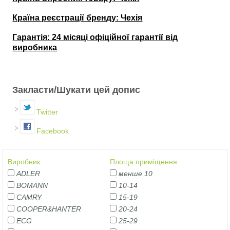
Країна реєстрації бренду: Чехія
Гарантія: 24 місяці офіційної гарантії від
виробника
Закласти/Шукати цей допис
Twitter
Facebook
Виробник
Площа приміщення
ADLER
менше 10
BOMANN
10-14
CAMRY
15-19
COOPER&HANTER
20-24
ECG
25-29