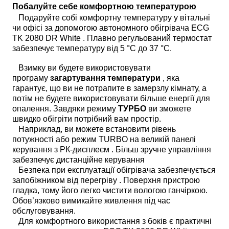
Побалуйте себе комфортною температурою
Подаруйте собі комфортну температуру у вітальні
чи офісі за допомогою автономного обігрівача ECG
TK 2080 DR White . Плавно регульований термостат
забезпечує температуру від 5 °C до 37 °C.
Взимку ви будете використовувати
програму
загартування температури
, яка
гарантує, що ви не потрапите в замерзлу кімнату, а
потім не будете використовувати більше енергії для
опалення. Завдяки режиму
ТУРБО
ви зможете
швидко обігріти потрібний вам простір.
Наприклад, ви можете встановити рівень
потужності або режим TURBO на великій панелі
керування з РК-дисплеєм . Більш зручне управління
забезпечує дистанційне керування
Безпека при експлуатації обігрівача забезпечується
запобіжником від перегріву . Поверхня пристрою
гладка, тому його легко чистити вологою ганчіркою.
Обов’язково вимикайте живлення під час
обслуговування.
Для комфортного використання з боків є практичні