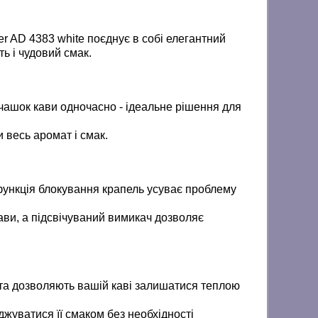
 AD 4383 white поєднує в собі елегантний
ть і чудовий смак.
чашок кави одночасно - ідеальне рішення для
весь аромат і смак.
ункція блокування крапель усуває проблему
ави, а підсвічуваний вимикач дозволяє
та дозволяють вашій каві залишатися теплою
джуватися її смаком без необхідності