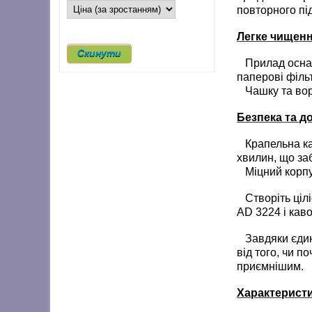
повторного під
Легке чищенн
Прилад оснащ
паперові філь
Чашку та воро
Безпека та д
Крапельна к
хвилин, що за
Міцний корпус
Створіть ціліс
AD 3224 і кав
Завдяки єдино
від того, чи п
приємнішим.
Характеристи