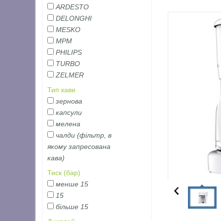
ARDESTO
DELONGHI
MESKO
MPM
PHILIPS
TURBO
ZELMER
Тип кави
зернова
капсули
мелена
чалди (фільтр, в
якому запресована
кава)
Тиск (бар)
менше 15
15
більше 15