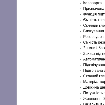
Кавоварка
Призначена 
Функція під
Ємність глеч
Скляний гле
Блокування
Резервуар з
Ємність резе
Знімний баг
Захист від п
Автоматичне
Підсвічуван
Підігрівана 
Скляний гле
Матеріал ко
Довжина шн
Потужність: 
Живлення: 2
Габарити ви