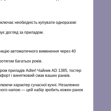
лючає необхідність купувати одноразові
ує догляд за приладом.
функцію автоматичного вимкнення через 40
ротягом багатьох років.
ором приладів Adler! Чайник AD 1385, тостер
мфорт і винятковий смак ваших ранків.
люючи характер сучасної кухні. Незалежно
леного напою — цей набір зробить кожен ранок