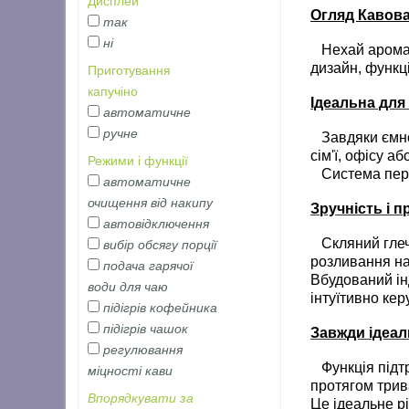
Дисплей
Огляд
Кавова
так
ні
Нехай аромат 
дизайн, функці
Приготування
капучіно
Ідеальна дл
автоматичне
ручне
Завдяки ємнос
сім'ї, офісу аб
Режими і функції
Система перел
автоматичне
очищення від накипу
Зручність і 
автовідключення
Скляний глечи
вибір обсягу порції
розливання н
подача гарячої
Вбудований ін
води для чаю
інтуїтивно кер
підігрів кофейника
підігрів чашок
Завжди ідеал
регулювання
Функція підтр
міцності кави
протягом трив
Впорядкувати за
Це ідеальне р