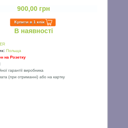
900,00 грн
В наявності
ER
ик:
Польща
рн на Розетку
ї:
йної гарантії виробника
лата (при отриманні) або на картку