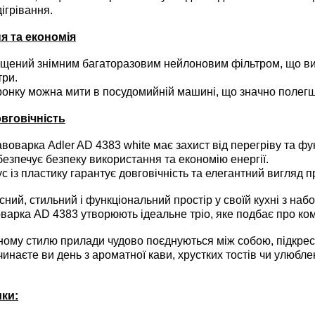
ігрівання.
я та економія
ений знімним багаторазовим нейлоновим фільтром, що вик
три.
нку можна мити в посудомийній машині, що значно полегш
овговічність
авоварка
Adler AD 4383 white має захист від перегріву та 
безпечує безпеку використання та економію енергії.
 із пластику гарантує довговічність та елегантний вигляд п
ний, стильний і функціональний простір у своїй кухні з наб
оварка AD 4383 утворюють ідеальне тріо, яке подбає про ко
му стилю прилади чудово поєднуються між собою, підкрес
очинаєте ви день з ароматної кави, хрустких тостів чи улюб
ки: