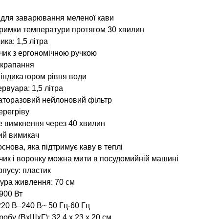
для заварювання меленої кави
тримки температури протягом 30 хвилин
ика: 1,5 літра
чик з ергономічною ручкою
 крапання
 індикатором рівня води
рвуара: 1,5 літра
аторазовий нейлоновий фільтр
ерегріву
 вимкнення через 40 хвилин
ий вимикач
основа, яка підтримує каву в теплі
чик і воронку можна мити в посудомийній машині
рпусу: пластик
ура живлення: 70 см
900 Вт
20 В–240 В~ 50 Гц-60 Гц
робу (ВхШхГ):
32.4
x 23 x 20
см