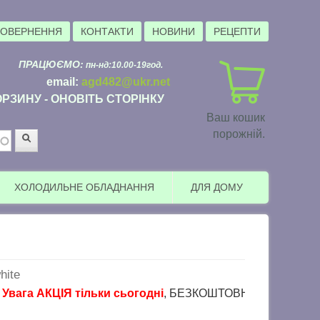
ПОВЕРНЕННЯ
КОНТАКТИ
НОВИНИ
РЕЦЕПТИ
ПРАЦЮЄМО:
пн-нд:10.00-19год.
email:
agd482@ukr.net
РЗИНУ - ОНОВІТЬ СТОРІНКУ
Ваш кошик
порожній.
Пошук
ХОЛОДИЛЬНЕ ОБЛАДНАННЯ
ДЛЯ ДОМУ
ite
 АКЦІЯ тільки сьогодні
, БЕЗКОШТОВНА доставка в пункти в