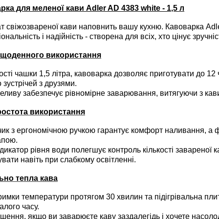
рка для меленої кави Adler AD 4383 white - 1,5 л
свіжозвареної кави наповнить вашу кухню. Кавоварка Adler
ональність і надійність - створена для всіх, хто цінує зручніс
я щоденного використання
ті чашки 1,5 літра, кавоварка дозволяє приготувати до 12 
о зустрічей з друзями.
иву забезпечує рівномірне заварювання, витягуючи з кави 
простота використання
к з ергономічною ручкою гарантує комфорт наливання, а ф
апою.
дикатор рівня води полегшує контроль кількості завареної к
увати навіть при слабкому освітленні.
ьно тепла кава
имки температури протягом 30 хвилин та підігрівальна пли
алого часу.
ішення, якщо ви заварюєте каву заздалегідь і хочете насоло