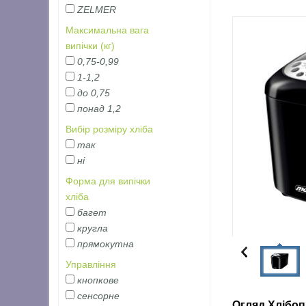
ZELMER
Максимальна вага
випічки (кг)
0,75-0,99
1-1,2
до 0,75
понад 1,2
Вибір розміру хліба
так
ні
Форма для випічки
хліба
багет
кругла
прямокутна
Управління
кнопкове
сенсорне
Огляд Хлібоп