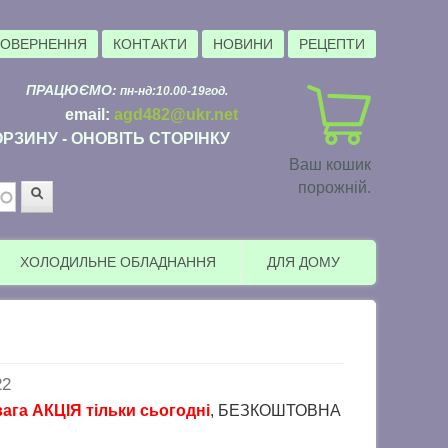
ПОВЕРНЕННЯ
КОНТАКТИ
НОВИНИ
РЕЦЕПТИ
ПРАЦЮЄМО:
пн-нд:10.00-19год.
email:
agd482@ukr.net
РЗИНУ - ОНОВІТЬ СТОРІНКУ
Ваш кошик
порожній.
Пошук
ХОЛОДИЛЬНЕ ОБЛАДНАННЯ
ДЛЯ ДОМУ
22
ІЯ тільки сьогодні
, БЕЗКОШТОВНА доставка в пункти видачі