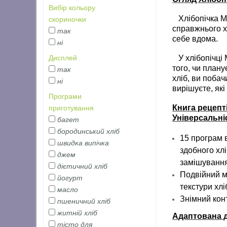
Вибір кольору
Хлібопічка
M
скориночки
справжнього хл
так
себе вдома.
ні
У хлібопічці
Дисплей
того, чи план
так
хліб, ви поба
ні
вирішуєте, які
Програми
Книга рецепт
приготування
Універсальніс
багет
бородинський хліб
15 програм в
швидка випічка
здобного хл
джем
замішування 
дієтичний хліб
Подвійний м
йогурт
текстури хлі
масло
Знімний кон
пшеничний хліб
житній хліб
Адаптована д
тісто для