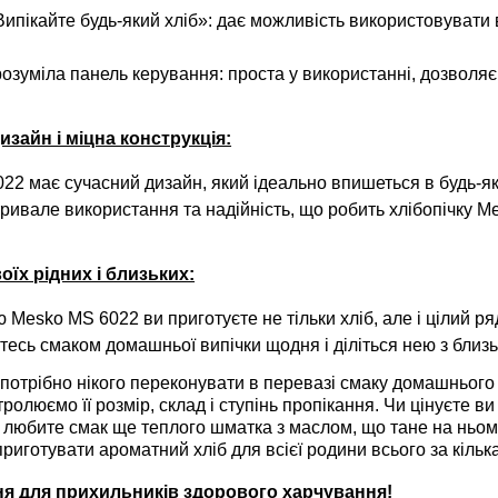
ипікайте будь-який хліб»: дає можливість використовувати 
зрозуміла панель керування: проста у використанні, дозвол
изайн і міцна конструкція:
022
має сучасний дизайн, який ідеально впишеться в будь-як
тривале використання та надійність, що робить хлібопічку
Me
оїх рідних і близьких:
ою
Mesko MS 6022
ви приготуєте не тільки хліб, але і цілий р
есь смаком домашньої випічки щодня і діліться нею з близ
отрібно нікого переконувати в перевазі смаку домашнього х
ролюємо її розмір, склад і ступінь пропікання. Чи цінуєте в
 любите смак ще теплого шматка з маслом, що тане на ньо
риготувати ароматний хліб для всієї родини всього за кільк
ня для прихильників здорового харчування!