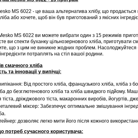
esko MS 6022
- це ваша альтернатива хлібу, що продається 
іба або хочете, щоб він був приготований з якісних інгреді
Mesko MS 6022
ви можете вибрати один з 15 режимів пригот
уєте ви спекти буханку цільнозернового хліба, приготувати
чите, що з цим не виникне жодних проблем. Насолоджуйтеся 
 інгредієнти потраплять на стіл вашої родини.
ів смачного хліба
ть та інновації у випічці:
ипікання: Від простого хліба, французького хліба, хліба з б
іба до безглютенового хліба та хліба швидкого підйому. Ма
тіста, дріжджового тіста, макаронних виробів, йогуртів, дже
еталевий міксер: Забезпечує оптимальне змішування інгреді
ба.
тейнер: дозволяє легко мити його після кожного використан
о потреб сучасного користувача: