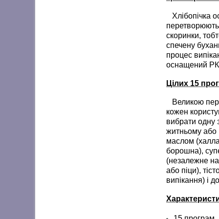
Хлібопічка ос
перетворюють ї
скоринки, тоб
спечену буханк
процес випікан
оснащений РК-
Цілих 15 про
Великою перев
кожен користу
вибрати одну з
житньому або 
маслом (халла,
борошна), суп
(незалежне на
або піци), тіс
випікання) і 
Характеристи
15 програм