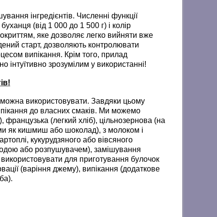
вання інгредієнтів. Численні функції
ханця (від 1 000 до 1 500 г) і колір
покриттям, яке дозволяє легко вийняти вже
ладений старт, дозволяють контролювати
оцесом випікання. Крім того, прилад
о інтуїтивно зрозумілим у використанні!
ів!
кі можна використовувати. Завдяки цьому
випікання до власних смаків. Ми можемо
, французька (легкий хліб), цільнозернова (на
ми як кишмиш або шоколад), з молоком і
артоплі, кукурудзяного або вівсяного
 содою або розпушувачем), замішування
а використовувати для приготування булочок
рвації (варіння джему), випікання (додаткове
ба).