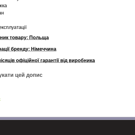
жка
ан
а
 експлуатації
бник товару: Польща
рації бренду:
Німеччина
місяців офіційної гарантії від виробника
укати цей допис
k