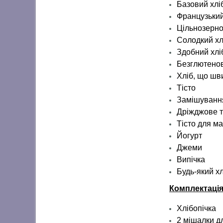
Базовий хлі
Французький
Цільнозерно
Солодкий хл
Здобний хлі
Безглютенов
Хліб, що шв
Тісто
Замішуванн
Дріжджове т
Тісто для м
Йогурт
Джеми
Випічка
Будь-який х
Комплектаці
Хлібопічка
2 мішалки д