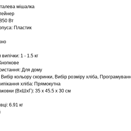
талева мішалка
тейнер
850 Вт
рпуса:
Пластик
кно
и випічки:
1 - 1.5 кг
Кнопкове
ристання:
Для дому
:
Вибір кольору скоринки,
Вибір розміру хліба,
Програмуван
ипікання хліба:
Прямокутна
аковки (ВхШхГ):
35 х 45.5 х 30 см
вці: 6.91
кг
й