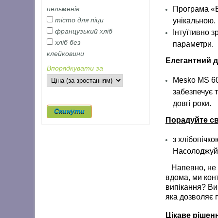
Програма «В
пельменів
тісто для піци
унікальною.
французький хліб
Інтуїтивно 
хліб без
параметри.
клейковини
Елегантний д
Впорядкувати за
Mesko MS 6
забезпечує 
довгі роки.
Порадуйте св
з хлібопічк
Насолоджуйт
Напевно, не п
вдома, ми конт
випікання? Ви
яка дозволяє п
Цікаве рішен