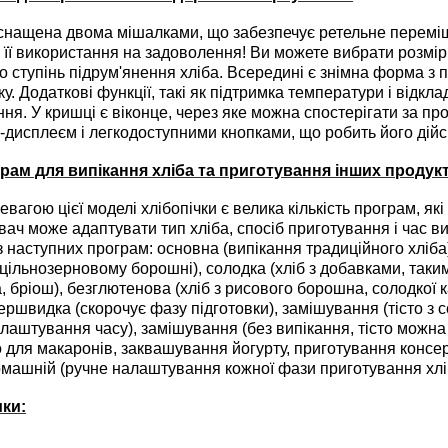
нащена двома мішалками, що забезпечує ретельне перемішу
ї використання на задоволення! Ви можете вибрати розмір бу
то ступінь підрум'янення хліба. Всередині є знімна форма з 
у. Додаткові функції, такі як підтримка температури і відк
ня. У кришці є віконце, через яке можна спостерігати за пр
дисплеєм і легкодоступними кнопками, що робить його дійсн
грам для випікання хліба та приготування інших продукт
агою цієї моделі хлібопічки є велика кількість програм, я
вач може адаптувати тип хліба, спосіб приготування і час 
 наступних програм: основна (випікання традиційного хліба)
цільнозерновому борошні), солодка (хліб з добавками, таки
 бріош), безглютенова (хліб з рисового борошна, солодкої к
ершвидка (скорочує фазу підготовки), замішування (тісто з
лаштування часу), замішування (без випікання, тісто можн
то для макаронів, заквашування йогурту, приготування консе
домашній (ручне налаштування кожної фази приготування хлі
ки: