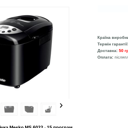
Країна виробн
Термін гаранті
Доставка:
50 г
Оплата:
післяп
ічка
Mesko MS 6022
- 15 програм