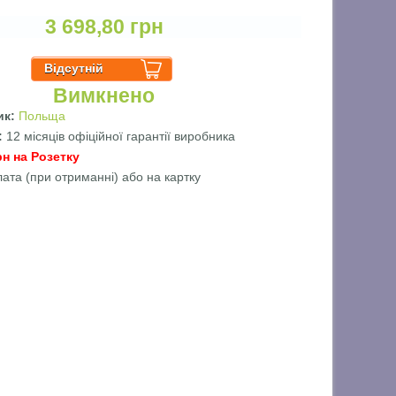
3 698,80 грн
Вимкнено
ик:
Польща
ї:
12 місяців офіційної гарантії виробника
рн на Розетку
лата (при отриманні) або на картку