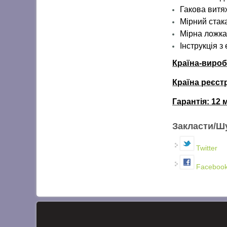
Гакова витя
Мірний стак
Мірна ложк
Інструкція з
Країна-виро
Країна реєст
Гарантія:
12 
Закласти/Ш
Twitter
Faceboo