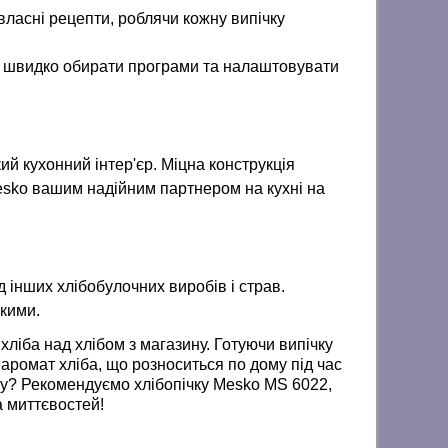
власні рецепти, роблячи кожну випічку
яє швидко обирати програми та налаштовувати
ий кухонний інтер'єр. Міцна конструкція
sko
вашим надійним партнером на кухні на
яд інших хлібобулочних виробів і страв.
ькими.
ліба над хлібом з магазину. Готуючи випічку
и аромат хліба, що розноситься по дому під час
му? Рекомендуємо хлібопічку
Mesko MS 6022
,
а миттєвостей!