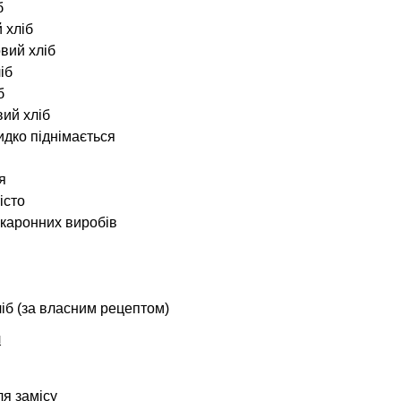
б
 хліб
вий хліб
іб
б
ий хліб
идко піднімається
я
істо
акаронних виробів
ліб (за власним рецептом)
я
ля замісу