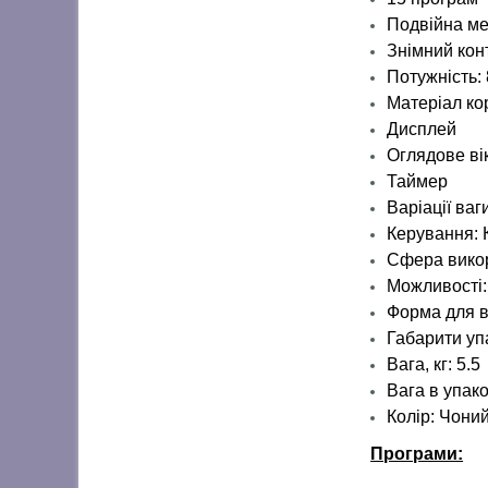
Подвійна ме
Знімний кон
Потужність: 
Матеріал ко
Дисплей
Оглядове ві
Таймер
Варіації ваг
Керування:
Сфера вико
Можливості
Форма для в
Габарити уп
Вага, кг:
5.5
Вага в упако
Колір: Чони
Програми: