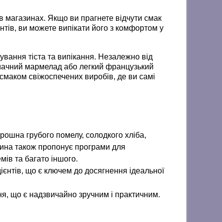
в магазинах. Якщо ви прагнете відчути смак
єнтів, ви можете випікати його з комфортом у
ування тіста та випікання. Незалежно від
 смачний мармелад або легкий французький
смаком свіжоспечених виробів, де ви самі
орошна грубого помелу, солодкого хліба,
шина також пропонує програми для
мів та багато іншого.
єнтів, що є ключем до досягнення ідеальної
ня, що є надзвичайно зручним і практичним.