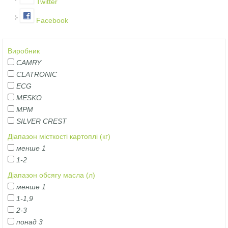
Twitter
Facebook
Виробник
CAMRY
CLATRONIC
ECG
MESKO
MPM
SILVER CREST
Діапазон місткості картоплі (кг)
менше 1
1-2
Діапазон обсягу масла (л)
менше 1
1-1,9
2-3
понад 3