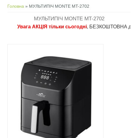
Ви є тут
Головна
» МУЛЬТИПІЧ MONTE MT-2702
МУЛЬТИПІЧ MONTE MT-2702
Увага АКЦІЯ тільки сьогодні
, БЕЗКОШТОВНА доставка в 