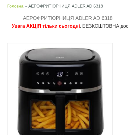
Ви є тут
Головна
» АЕРОФРИТЮРНИЦЯ ADLER AD 6318
АЕРОФРИТЮРНИЦЯ ADLER AD 6318
Увага АКЦІЯ тільки сьогодні
, БЕЗКОШТОВНА доставка в пу