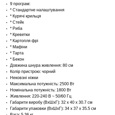
9 програм:
* Стандартне налаштування
* Курячі крильця
* Стейк
* Риба
* Креветки
* Картопля фрі
* Мафіни
* Тарта
* Бекон
Довжина шнура живлення: 80 см
Колір пристрою: чорний
Нековзні ніжки
Максимальна потужність: 2500 Вт
Номінальна потужність: 1800 Вт
Живлення: 220-240 В ~ 50/60 Гц
Габарити виробу (ВхШхГ): 32 х 40 х 30.7 см
Габарити упаковки (ВхШхГ): 34 х 37 х 35.5 см
Вага: 5.36 кг