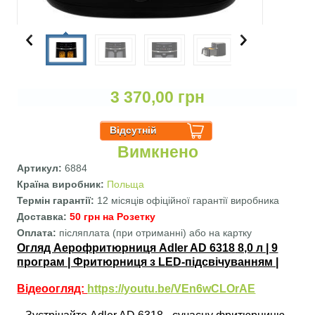
3 370,00 грн
Вимкнено
Артикул:
6884
Країна виробник:
Польща
Термін гарантії:
12 місяців офіційної гарантії виробника
Доставка:
50 грн на Розетку
Оплата:
післяплата (при отриманні) або на картку
Огляд Аерофритюрниця Adler AD 6318
8,0 л | 9
програм | Фритюрниця з LED-підсвічуванням |
Відеоогляд:
https://youtu.be/VEn6wCLOrAE