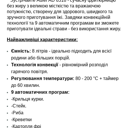
Зустрічайте Adler AD 6318 - сучасну фритюрницю
без жиру з великою місткістю та вражаючою
потужністю, створену для здорового, швидкого та
зручного приготування їжі. Завдяки конвекційній
технології та 9 автоматичним програмам ви зможете
приготувати ідеальні страви - без використання жиру.
Найважливіші характеристики:
Ємність:
8 літрів - ідеально підходить для всієї
родини або більших порцій.
Технологія конвекції
- рівномірний розподіл
гарячого повітря.
Регулювання температури:
80 - 200 °C + таймер
до 60 хвилин.
9 автоматичних програм:
-Крильця курки.
-Стейк.
-Риба
-Креветки
-Картопля фрі