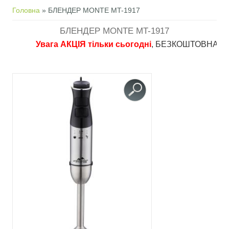
Ви є тут
Головна
» БЛЕНДЕР MONTE MT-1917
БЛЕНДЕР MONTE MT-1917
Увага АКЦІЯ тільки сьогодні
, БЕЗКОШТОВНА доставка