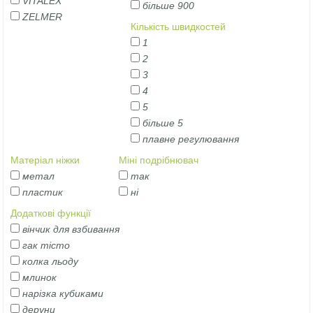
VITALEX
більше 900
ZELMER
Кількість швидкостей
1
2
3
4
5
більше 5
плавне регулювання
Матеріал ніжки
Міні подрібнювач
метал
так
пластик
ні
Додаткові функції
вінчик для взбивання
гак тісто
колка льоду
млинок
нарізка кубиками
деруни