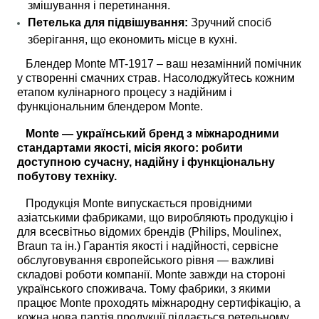
змішування і перетинання.
Петелька для підвішування:
Зручний спосіб
зберігання, що економить місце в кухні.
Блендер Monte MT-1917 – ваш незамінний помічник
у створенні смачних страв. Насолоджуйтесь кожним
етапом кулінарного процесу з надійним і
функціональним блендером Monte.
Monte — український бренд з міжнародними
стандартами якості, місія якого: робити
доступною сучасну, надійну і функціональну
побутову техніку.
Продукція Monte випускається провідними
азіатськими фабриками, що виробляють продукцію і
для всесвітньо відомих брендів (Philips, Moulinex,
Braun та ін.) Гарантія якості і надійності, сервісне
обслуговування європейського рівня — важливі
складові роботи компанії. Monte завжди на стороні
українського споживача. Тому фабрики, з якими
працює Monte проходять міжнародну сертифікацію, а
кожна нова партія продукції піддається ретельному