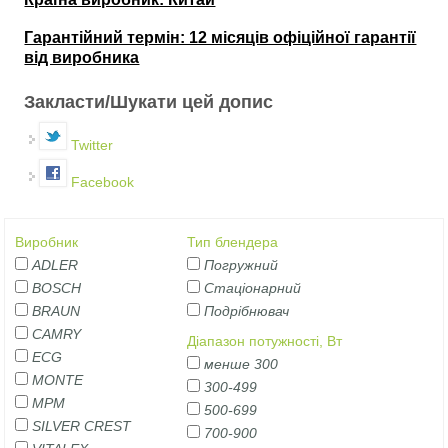
Гарантійний термін: 12 місяців офіційної гарантії
від виробника
Закласти/Шукати цей допис
Twitter
Facebook
Виробник
Тип блендера
ADLER
Погружний
BOSCH
Стаціонарний
BRAUN
Подрібнювач
CAMRY
Діапазон потужності, Вт
ECG
менше 300
MONTE
300-499
MPM
500-699
SILVER CREST
700-900