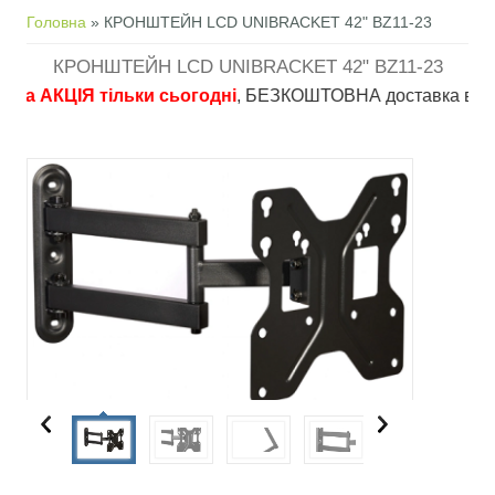
Ви є тут
Головна
» КРОНШТЕЙН LCD UNIBRACKET 42" BZ11-23
КРОНШТЕЙН LCD UNIBRACKET 42" BZ11-23
 АКЦІЯ тільки сьогодні
, БЕЗКОШТОВНА доставка в пункти в