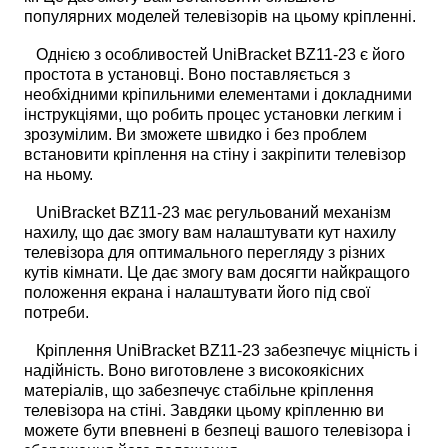
популярних моделей телевізорів на цьому кріпленні.
Однією з особливостей UniBracket BZ11-23 є його
простота в установці. Воно поставляється з
необхідними кріпильними елементами і докладними
інструкціями, що робить процес установки легким і
зрозумілим. Ви зможете швидко і без проблем
встановити кріплення на стіну і закріпити телевізор
на ньому.
UniBracket BZ11-23 має регульований механізм
нахилу, що дає змогу вам налаштувати кут нахилу
телевізора для оптимального перегляду з різних
кутів кімнати. Це дає змогу вам досягти найкращого
положення екрана і налаштувати його під свої
потреби.
Кріплення UniBracket BZ11-23 забезпечує міцність і
надійність. Воно виготовлене з високоякісних
матеріалів, що забезпечує стабільне кріплення
телевізора на стіні. Завдяки цьому кріпленню ви
можете бути впевнені в безпеці вашого телевізора і