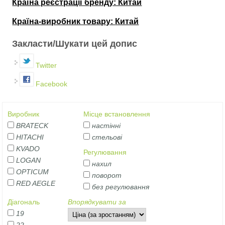
Країна реєстрації бренду: Китай
Країна-виробник товару:
Китай
Закласти/Шукати цей допис
Twitter
Facebook
Виробник
Місце встановлення
BRATECK
настінні
HITACHI
стельові
KVADO
Регулювання
LOGAN
нахил
OPTICUM
поворот
RED AEGLE
без регулювання
Діагональ
Впорядкувати за
19