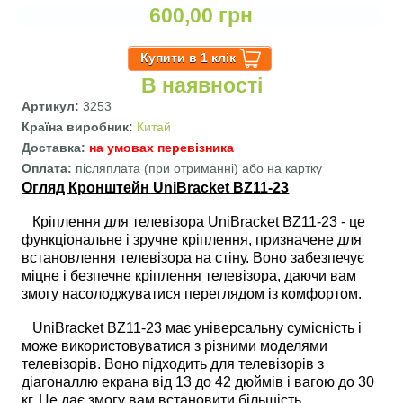
600,00 грн
В наявності
Артикул:
3253
Країна виробник:
Китай
Доставка:
на умовах перевізника
Оплата:
післяплата (при отриманні) або на картку
Огляд Кронштейн UniBracket BZ11-23
Кріплення для телевізора UniBracket BZ11-23 - це
функціональне і зручне кріплення, призначене для
встановлення телевізора на стіну. Воно забезпечує
міцне і безпечне кріплення телевізора, даючи вам
змогу насолоджуватися переглядом із комфортом.
UniBracket BZ11-23 має універсальну сумісність і
може використовуватися з різними моделями
телевізорів. Воно підходить для телевізорів з
діагоналлю екрана від 13 до 42 дюймів і вагою до 30
кг. Це дає змогу вам встановити більшість