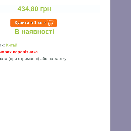
434,80 грн
В наявності
ик:
Китай
мовах перевізника
лата (при отриманні) або на картку