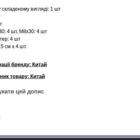
 складеному вигляді: 1 шт
т
т
0: 4 шт, М8х30: 4 шт
ер: 4 шт
5 см х 4 шт.
рації бренду: Китай
ник товару:
Китай
укати цей допис
k