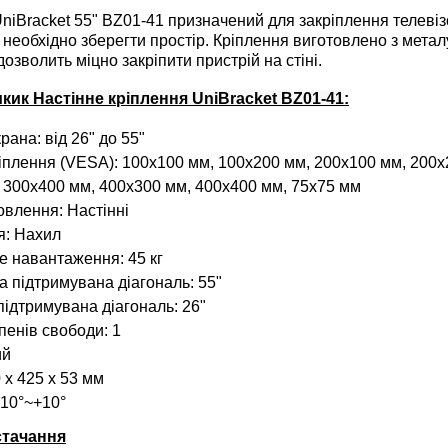
iBracket 55" BZ01-41
призначений для закріплення телевізо
 необхідно зберегти простір. Кріплення виготовлено з метал
 дозволить міцно закріпити пристрій на стіні.
икик
Настінне кріплення UniBracket BZ01-41
:
рана: від 26" до 55"
іплення (VESA): 100x100 мм, 100x200 мм, 200x100 мм, 200x
 300x400 мм, 400x300 мм, 400x400 мм, 75x75 мм
овлення: Настінні
я: Нахил
 навантаження: 45 кг
 підтримувана діагональ: 55"
підтримувана діагональ: 26"
упенів свободи: 1
ий
 x 425 x 53 мм
-10°~+10°
стачання