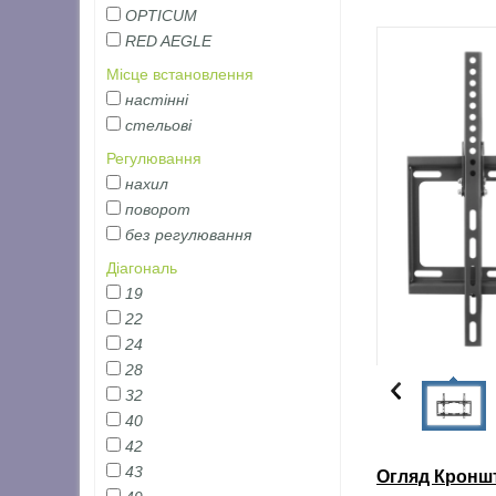
OPTICUM
RED AEGLE
Місце встановлення
настінні
стельові
Регулювання
нахил
поворот
без регулювання
Діагональ
19
22
24
28
32
40
42
43
Огляд Кроншт