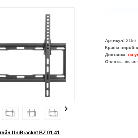
Артикул:
2156
Країна виробн
Доставка:
на у
Оплата:
післяп
ейн UniBracket BZ 01-41