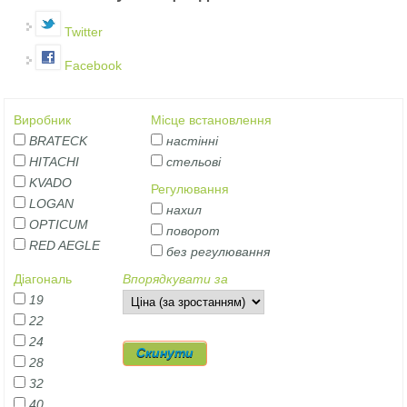
Twitter
Facebook
Виробник
Місце встановлення
BRATECK
настінні
HITACHI
стельові
KVADO
Регулювання
LOGAN
нахил
OPTICUM
поворот
RED AEGLE
без регулювання
Діагональ
Впорядкувати за
19
22
24
28
32
40