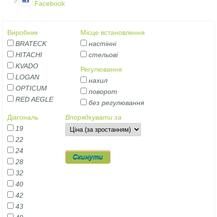
Facebook
Виробник
Місце встановлення
BRATECK
настінні
HITACHI
стельові
KVADO
Регулювання
LOGAN
нахил
OPTICUM
поворот
RED AEGLE
без регулювання
Діагональ
Впорядкувати за
19
22
24
28
32
40
42
43