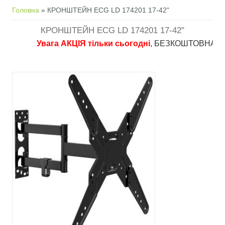
Ви є тут
Головна
» КРОНШТЕЙН ECG LD 174201 17-42"
КРОНШТЕЙН ECG LD 174201 17-42"
Увага АКЦІЯ тільки сьогодні
, БЕЗКОШТОВНА доставк