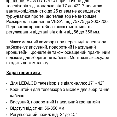
кріплення
ECG LD 174201 призначене для
телевізорів з діагоналлю від 17 до 42". З великою
вантажопідйомністю до 25 кг вам не доведеться
турбуватися про те, що телевізор не витримає.
Розміри для кріплення VESA - від 75×75 до 200×200.
Перевагою кронштейна також є можливість
регулювання відстані від стіни від 56 до 356 мм.
Максимальний комфорт при перегляді телевізора
забезпечує висувний, поворотний і нахильний
кронштейн. Кронштейн також оснащений практичним
відсіком для зберігання кабелів. Монтажні аксесуари
входять до комплекту.
Характеристики:
Для LED/LCD телевізорів з діагоналлю: 17" - 42"
Кронштейн для телевізора з місцем для зберігання
кабелю
Висувний, поворотний і нахильний кронштейн
Відступ від стіни: 56-356 мм
Регульований нахил: від -2° до 15°