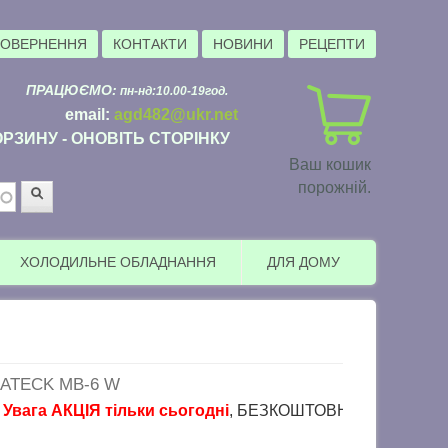
ПОВЕРНЕННЯ
КОНТАКТИ
НОВИНИ
РЕЦЕПТИ
ПРАЦЮЄМО:
пн-нд:10.00-19год.
email:
agd482@ukr.net
РЗИНУ - ОНОВІТЬ СТОРІНКУ
Ваш кошик
порожній.
Пошук
ХОЛОДИЛЬНЕ ОБЛАДНАННЯ
ДЛЯ ДОМУ
ATECK MB-6 W
га АКЦІЯ тільки сьогодні
, БЕЗКОШТОВНА доставка в пункти