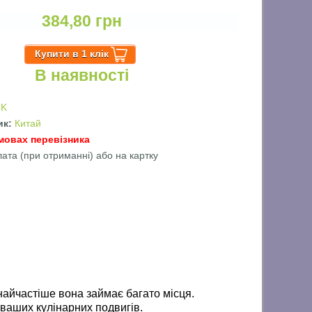
384,80 грн
В наявності
CK
ик:
Китай
мовах перевізника
лата (при отриманні) або на картку
найчастіше вона займає багато місця.
я ваших кулінарних подвигів.