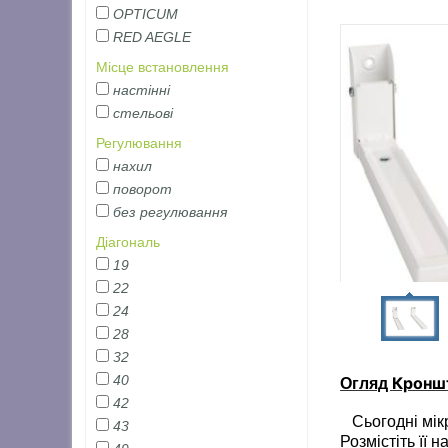
OPTICUM
RED AEGLE
Місце встановлення
настінні
стельові
Регулювання
нахил
поворот
без регулювання
Діагональ
19
22
24
28
32
40
Кроншт
Огляд
42
Сьогодні мікр
43
Розмістіть її 