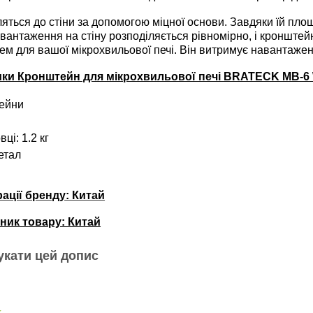
ться до стіни за допомогою міцної основи. Завдяки їй площа
авантаження на стіну розподіляється рівномірно, і кронште
ем для вашої мікрохвильової печі. Він витримує навантаженн
ики Кронштейн для мікрохвильової печі BRATECK MB-6
тейни
ці: 1.2 кг
етал
рації бренду: Китай
ник товару: Китай
укати цей допис
k