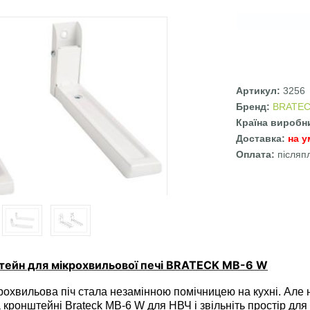
Артикул:
3256
Бренд:
BRATE
Країна виробн
Доставка:
на у
Оплата:
післяп
ейн для мікрохвильової печі BRATECK MB-6 W
охвильова піч стала незамінною помічницею на кухні. Але 
на кронштейні Brateck MB-6 W для НВЧ і звільніть простір дл