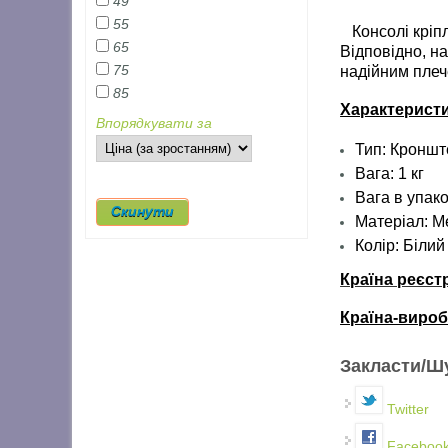
49
55
Консолі кріпля
65
Відповідно, н
75
надійним плеч
85
Характерист
Впорядкувати за
Тип: Кронш
Вага: 1 кг
Вага в упаков
Матеріал:
М
Колір: Білий
Країна реєст
Країна-вироб
Закласти/Ш
Twitter
Faceboo