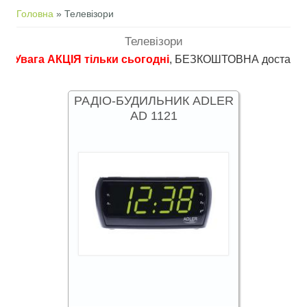
Ви є тут
Головна
» Телевізори
Телевізори
га АКЦІЯ тільки сьогодні
, БЕЗКОШТОВНА доставка в пункти 
РАДІО-БУДИЛЬНИК ADLER
AD 1121