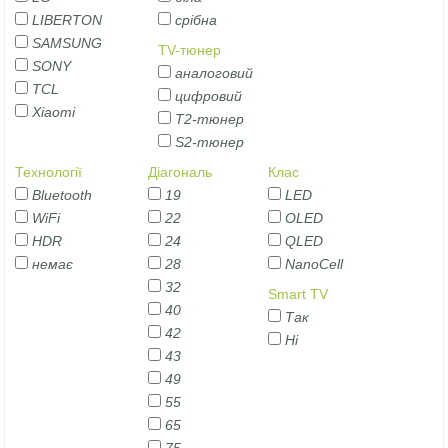
LIBERTON
срібна
SAMSUNG
TV-тюнер
SONY
аналоговий
TCL
цифровий
Xiaomi
Т2-тюнер
S2-тюнер
Технології
Діагональ
Клас
Bluetooth
19
LED
WiFi
22
OLED
HDR
24
QLED
немає
28
NanoCell
32
Smart TV
40
Так
42
Ні
43
49
55
65
75