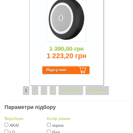
1 390,00 грн
1 223,20 грн
Сторінки
1
2
3
4
наступна ›
остання »
Параметри підбору
Виробник
Колір рамки
AKAI
чорна
LG
біла